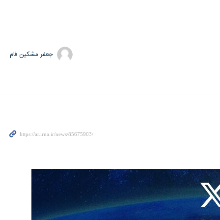
جعفر مشکین فام