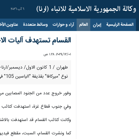
٦ آب ٢٠٢٦
الصفحة الرئيسية
إيران
العالم
آراء و حوارات
وسائط متعددة
عناوين الأخب
القسام تستهدف آليات ال
٠١‏/١٢‏/٢٠٢٤، ١:٢٨ ص
طهران / 1 كانون الاول/ ديس
نوع "ميركافا" بقذيفة "الياسين 105" في منطقة المفتي، شمال مخيم النصيرات، وسط قطاع غزة.
وفور خروج عدد من الجنود المصابين من داخ
وفي جنوب قطاع غزة، استهدفت كتائب القسام دبابتَي "ميركافا" إسرائ
وكانت كتائب القسام قد استهدفت بالاشتر
كما ونشرت القسام، السبت، مقطع فيديو ف