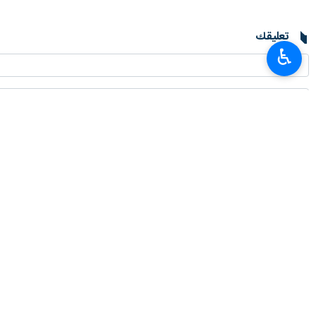
تعليقك
♿︎
أحدث الأخبار
بزشكيان: مجتمع اليوم أحوج ما يكون إلى التعاطف والأخلاق القرآنية
٢٠٢٦-٠٨-٠٦ ٠١:٥١
وزير الصناعة الايراني يغادر إلى قيرغيزستان