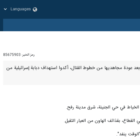
رمز الخبر:
85675903
ّه وبعد عودة مجاهديها من خطوط القتال، أكدوا استهداف دبابة إسرائيلية من
لقطاع، بقذائف الهاون من العيار الثقيل.
الوقت ينفد".