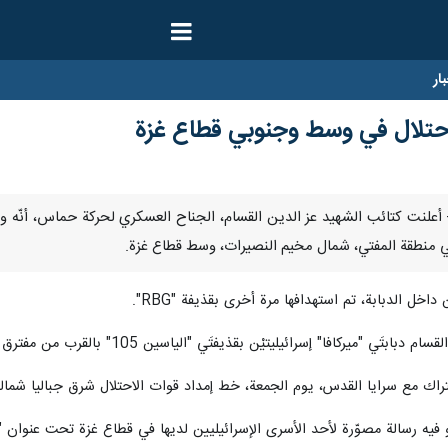
ار
احتلال في وسط وجنوبي قطاع غزة
مبر/ارنا- أعلنت كتائب الشهيد عز الدين القسام، الجناح العسكري لحركة حماس، أن
ل الدبابة، تم استهدافها مرة أخرى بقذيفة "RBG".
يليتيْن بقذيفتَي "الياسين 105" بالقرب من مفترق الخياط في حي الجنينة، شرق مدينة رفح.
اك مع سرايا القدس، يوم الجمعة، خط إمداد قوات الاحتلال شرق جباليا شمالي ا
يه رسالة مصوّرة لأحد الأسرى الإسرائيليين لديها في قطاع غزة تحت عنوان "