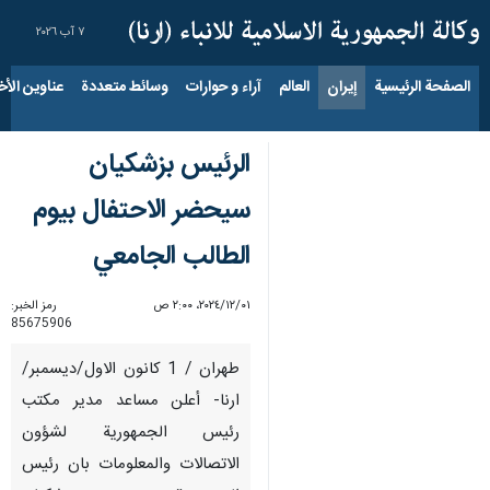
٧ آب ٢٠٢٦
الصفحة الرئيسية
إيران
العالم
آراء و حوارات
وسائط متعددة
عناوين الأخب
الرئيس بزشكيان
سيحضر الاحتفال بيوم
الطالب الجامعي
٠١‏/١٢‏/٢٠٢٤، ٢:٠٠ ص
رمز الخبر:
85675906
طهران / 1 كانون الاول/ديسمبر/
ارنا- أعلن مساعد مدير مكتب
رئيس الجمهورية لشؤون
الاتصالات والمعلومات بان رئيس