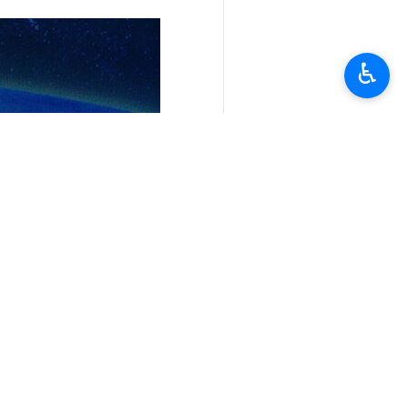
♿︎
تعليقك