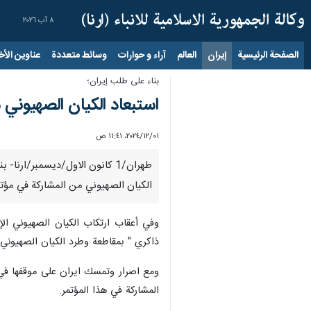
٨ آب ٢٠٢٦
الصفحة الرئيسية
إيران
العالم
آراء و حوارات
وسائط متعددة
عناوين الأخب
بناء على طلب إيران؛
استبعاد الكيان الصهيوني
٠١‏/١٢‏/٢٠٢٤، ١١:٤١ ص
طهران/1 كانون الاول/ديسمبر/ار
الكيان الصهيوني من المشاركة في مؤتمر
وفي أعقاب ارتكاب الكيان الصهيوني الإب
ذاكري " بمقاطعة وطرد الكيان الصهيوني من ا
المشاركة في هذا المؤتمر.