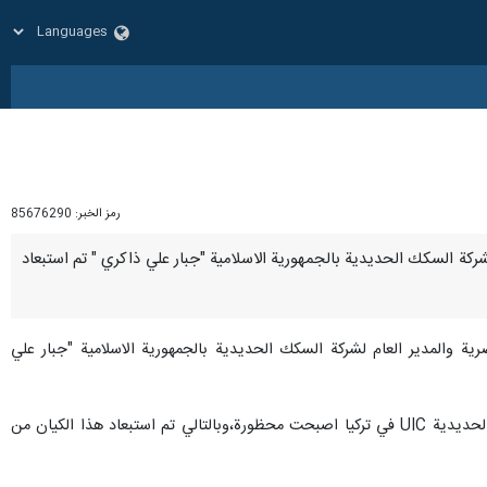
رمز الخبر:
85676290
م لشركة السكك الحديدية بالجمهورية الاسلامية "جبار علي ذاكري " تم استبعاد
رية والمدير العام لشركة السكك الحديدية بالجمهورية الاسلامية "جبار علي
ومع اصرار وتمسك ايران على موقفها في هذا الصدد، فإن مشاركة الكيان الصهيوني في مؤتمر الشرق الأوسط للسكك الحديدية UIC في تركيا اصبحت محظورة،وبالتالي تم استبعاد هذا الكيان من