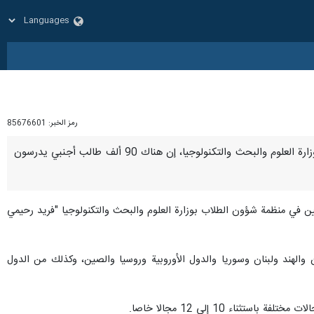
رمز الخبر:
85676601