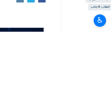
♿︎
حاليا في الجامعات الايرانية الحكومية 
وعلى هامش حفل افتتاح المكتب القنصلي ل
نداف" لإرنا، بأن هناك حاليا 160 جامعة في ايران تتمتع بإذن استقطاب الطلاب الاجانب.
ولفت الى ان معظم الطلاب الاجانب هم 
الأفريقية بجنسيات مختلفة في جامعات مخت
وفيما يتعلق بمجالات دراسة الطلاب الاجانب، 
وتابع مدير الشؤون القنصلية للطلاب غي
قبل الحكومة.
يجب توفير البنى التحتية اللازمة لجذب ا