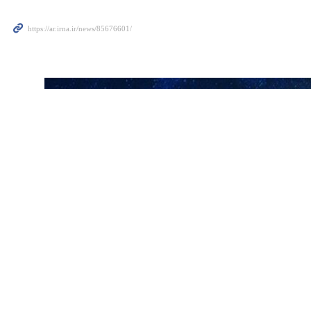
شهركرد/1 كانون الاول/ديسمبر/ارنا- قال مدير الشؤون القنصلية للطلاب غير الإيرانيين في منظمة شؤون الطلاب بوزارة العلوم والبحث والتكنولوجيا، إن هناك 90 ألف طالب أجنبي يدرسون
ين في منظمة شؤون الطلاب بوزارة العلوم والبحث والتكنولوجيا "فريد رحيمي
الهند ولبنان وسوريا والدول الأوروبية وروسيا والصين، وكذلك من الدول
ء 10 إلى 12 مجالا خاصا.
تمت الموافقة على مشروع بعنوان لوائح تسهيل استقطاب الطلاب الاجانب من
وبيّن رحيمي نداف انه بموجب هذه اللائحة يجب زيادة عدد الطلاب الاجانب الى 320 ألف طالب ببداية عام 2028، وهي مهمة كبيرة وذو اهمية، مشيرا الى انه، ومن أجل تحقيق هذا الهدف،
ساكن الجامعة وغيرها من الضروريات والبنى التحتية التعليمية.