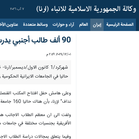
٧ آب ٢٠٢٦
الصفحة الرئيسية
إيران
العالم
آراء و حوارات
وسائط متعددة
عناوين الأخب
90 ألف طالب أجنبي يدرسون حاليا في إيران
٠١‏/١٢‏/٢٠٢٤، ٢:٥٩ م