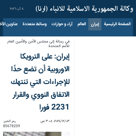
٨ آب ٢٠٢٦
الصفحة الرئيسية
إيران
العالم
آراء و حوارات
وسائط متعددة
عناوين الأخب
في رسالة إلى مجلس الأمن والأمين العام
للأمم المتحدة
إيران: على الترويكا
الاوروبية أن تضع حدًا
للإجراءات التي تنتهك
الاتفاق النووي والقرار
2231 فورا
٠٣‏/١٢‏/٢٠٢٤، ٣:٠٨ ص
رمز الخبر:
85678209