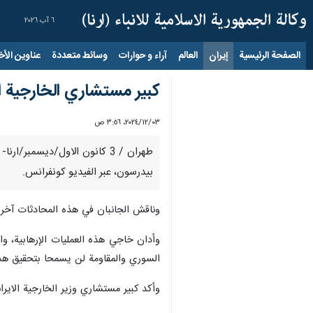
٦ آب ٢٠٢٦
الصفحة الرئيسية
إيران
العالم
آراء و حوارات
وسائط متعددة
عناوين الأخب
كبير مستشاري الخارجية ا
٠٣‏/١٢‏/٢٠٢٤، ٣:٥٦ ص
طهران / 3 كانون الاول/ديسم
بيدرسون، عبر الفيديو كونفرانس.
وناقش الجانبان في هذه المحادثات آخر ا
وأدان خاجي هذه العمليات الإرهابية، وا
السوري والمقاومة لن يسمحا بتحقيق هذه
وأكد كبير مستشاري وزير الخارجية الاير