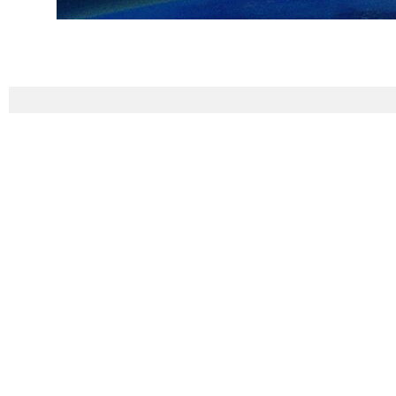
طهران/ 3 كانون الاول/ديسمبر/ارنا- قال نائب رئيس الجمهورية الاسلامية الايرانية للشؤون الاستراتيجية "محمد جواد ظريف" اليوم، بعد 220 عاماً، وصلنا إلى وضع أصبحنا فيه واثقين من
تصور أن إيران هدف سهل وأن يفكر في استهدافها.
نية، ولا يخطر ببال احد الاستيلاء على أذربايجان كما فعل الاتحاد السوفيتي
ديدا.