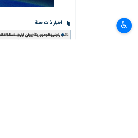
♿︎
قدراتنا الدفاعية، واليوم لا يمكن لأحد
وصرح ظریف: لقد كنا دائما نشعر بالقلق
وأضاف: اليوم تعيش ايران ظروف لا أحد يف
مما ادى الى معاناة الشعب الايراني من ا
وقال ظريف: علينا أن ننظر إلى النساء كف
وشدد : نحن مدينون للشعب وتمكنا من إزالة التهديد من حدود البلاد لأول مرة منذ 220 عامًا
انتهی**3280
إيران
سياسة
٠ Persons