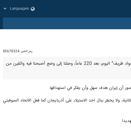
رمز الخبر:
85678324