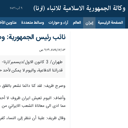
٩ آب ٢٠٢٦
الصفحة الرئيسية
إيران
العالم
آراء و حوارات
وسائط متعددة
عناوين الأخب
نائب رئيس الجمهورية: وصلن
٠٣‏/١٢‏/٢٠٢٤، ٩:٢٩ ص