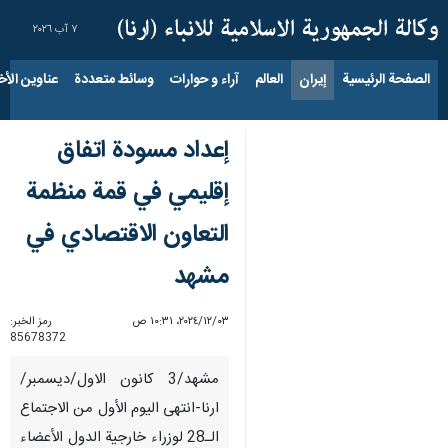
٧ آب ٢٠٢٦
الصفحة الرئيسية
إيران
العالم
آراء و حوارات
وسائط متعددة
عناوين الأخب
إعداد مسودة اتفاق
إقليمي في قمة منظمة
التعاون الاقتصادي في
مشهد
٠٣‏/١٢‏/٢٠٢٤، ١٠:٣١ ص
رمز الخبر:
85678372
مشهد/3 كانون الاول/ديسمبر/
ارنا-انتهى اليوم الأول من الاجتماع
الـ28 لوزراء خارجية الدول الأعضاء