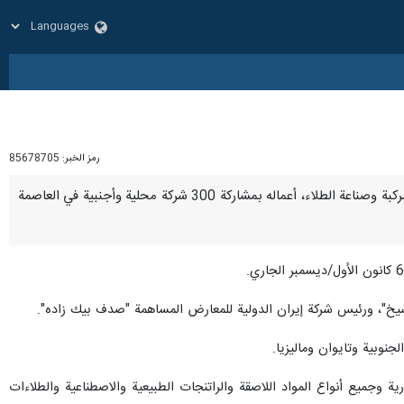
رمز الخبر:
85678705