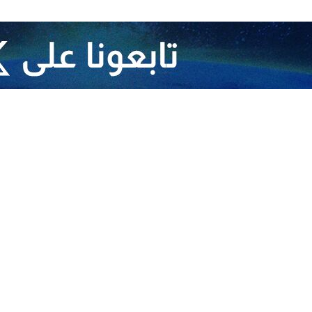
6 كانون الأول/ديسمبر الجاري.
 اللجنة الوطنية الصناعية في "اتحاد الغرف السعودية" "إبراهيم بن محمد آل 
 وإيطاليا وفرنسا وروسيا والإمارات العربية المتحدة والهند واليابان وكوريا ال
ث إنجازاتها وخدماتها في مجالات الدهانات الصناعية والإنشائية والديكورية
صناعة الدهانات والطلاء والمواد الخام وإضافات صناعة الدهانات والخدمات الفن
خلق فرص عمل، وزيادة الوعي بأحدث اتجاهات السوق، وتبادل المعرفة والخبرا
متخصصة من البرامج الهامة الأخرى لهذا الحدث.