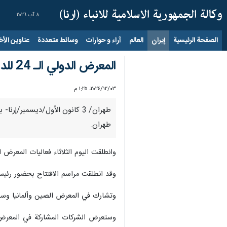
٨ آب ٢٠٢٦
الصفحة الرئيسية
إيران
العالم
آراء و حوارات
وسائط متعددة
عناوين الأخب
المعرض الدولي الـ 24 للدهانات والطلاءات الصناعية يبدأ أعماله في طهران
٠٣‏/١٢‏/٢٠٢٤، ١:٢٥ م