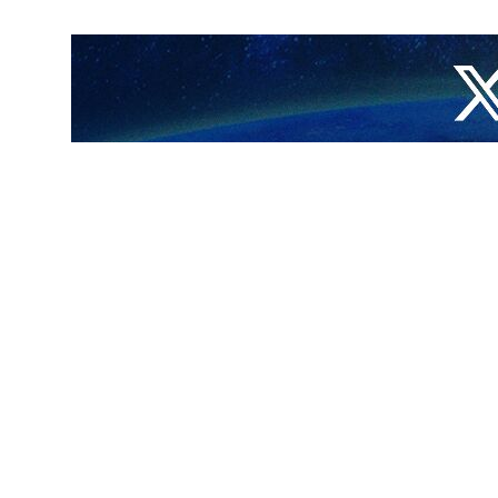
طهران/ 3 كانون الأول/ديسمبر/إرنا- بدأ المعرض الدولي الـ 24 للدهانات والراتنجات والطلاءات الصناعية والمواد المركبة وصناعة الطلاء، أعماله بمشاركة 300 شركة محلية وأجنبية في العاصمة
شيخ"، ورئيس شركة إيران الدولية للمعارض المساهمة "صدف بيك زاده".
جنوبية وتايوان وماليزيا.
 وجميع أنواع المواد اللاصقة والراتنجات الطبيعية والاصطناعية والطلاءات
ية والهندسية تم عرضها على الجمهور والمتحمسين والخبراء في هذا المجال.
ت، وتعزيز العلامة التجارية ومكانة الشركات، وتطوير التعاون الدولي هي