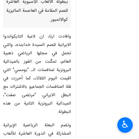
ببطولة الألعاب الآسيوية العاشرة
للصم المقامة في العاصمة الماليزية
كوالالمبور.
وافادت ارنا، ان لاعبة التايكواندوا
الايرانية للصم السيدة خدابنده، والتي
تحمل في سجلها الرياضي ذهبية
العالم، تمكّنت من الفوز بالميدالية
البرونزية لمنافسات الـ "بومسي" التي
اقيمت اليوم الثلاثاء، كما أحرزت في
فئة المنافسات الجماعيو بالاشتراك مع
البطل الايراني "مرتضى صفت"،
الميدالية البرونزية الثانية من هذه
البطولة.
♿︎
وتضم البعثة الرياضية الإيرانية
المشاركة في الدورة العاشرة للألعاب