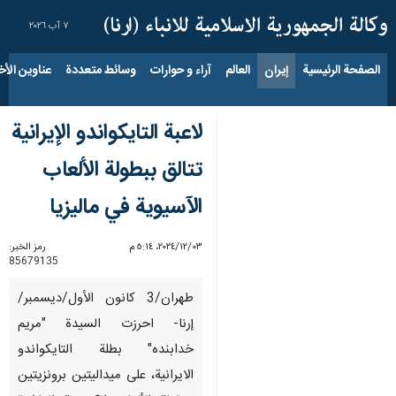
٧ آب ٢٠٢٦
الصفحة الرئيسية
إيران
العالم
آراء و حوارات
وسائط متعددة
عناوين الأخب
لاعبة التايكواندو الإيرانية
تتالق ببطولة الألعاب
الآسيوية في ماليزيا
٠٣‏/١٢‏/٢٠٢٤، ٥:١٤ م
رمز الخبر:
85679135
طهران/3 كانون الأول/ديسمبر/
إرنا- احرزت السيدة "مريم
خدابنده" بطلة التايكواندو
الايرانية، على ميداليتين برونزيتين