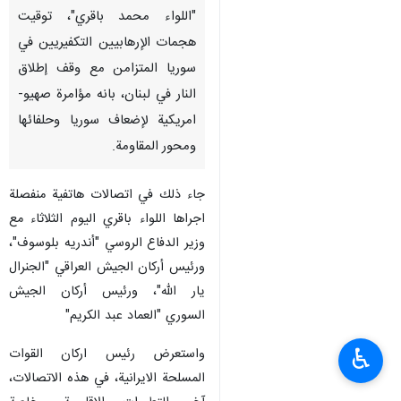
"اللواء محمد باقري"، توقيت
هجمات الإرهابيين التكفيريين في
سوريا المتزامن مع وقف إطلاق
النار في لبنان، بانه مؤامرة صهيو-
امريكية لإضعاف سوريا وحلفائها
ومحور المقاومة.
جاء ذلك في اتصالات هاتفية منفصلة
اجراها اللواء باقري اليوم الثلاثاء مع
وزير الدفاع الروسي "أندريه بلوسوف"،
ورئيس أركان الجيش العراقي "الجنرال
يار الله"، ورئيس أركان الجيش
السوري "العماد عبد الكريم"
♿︎
واستعرض رئيس اركان القوات
المسلحة الايرانية، في هذه الاتصالات،