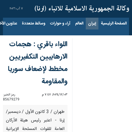
٧ آب ٢٠٢٦
الصفحة الرئيسية
إيران
العالم
آراء و حوارات
وسائط متعددة
عناوين الأخب
اللواء باقري : هجمات
الارهابيين التكفيريين
مخطط لإضعاف سوريا
والمقاومة
٠٣‏/١٢‏/٢٠٢٤، ٧:٤٧ م
رمز الخبر:
85679279
طهران / 3 كانون الأول / ديسمبر/
إرنا - اعتبر رئيس هيئة الأركان
العامة للقوات المسلحة الإيرانية