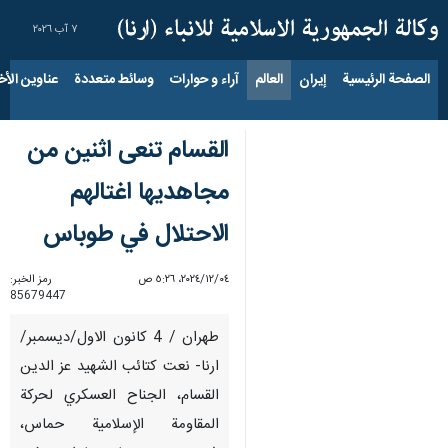
٧ آب ٢٠٢٦
الصفحة الرئيسية
إيران
العالم
آراء و حوارات
وسائط متعددة
عناوين الأخب
القسام تنعى اثنين من
مجاهديها اغتالهم
الاحتلال في طوباس
٠٤‏/١٢‏/٢٠٢٤، ٥:٢٦ ص
رمز الخبر:
85679447
طهران / 4 كانون الاول/ديسمبر/
ارنا- نعت كتائب الشهيد عز الدين
القسام، الجناح العسكري لحركة
المقاومة الإسلامية حماس،