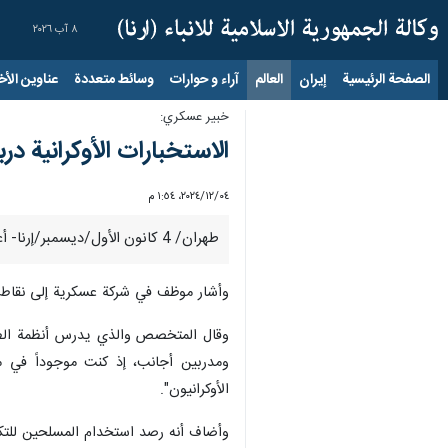
٨ آب ٢٠٢٦
الصفحة الرئيسية
إيران
العالم
آراء و حوارات
وسائط متعددة
عناوين الأخب
خبير عسكري:
الاستخبارات الأوكرانية 
٠٤‏/١٢‏/٢٠٢٤، ١:٥٤ م
طهران/ 4 كانون الأول/ديسمبر/إرنا- أعلن موظف في شركة عسكرية بأن المجموعات المسلحة في سوريا يجري تدريبهم من قبل مدربين أوكرانيين، ويعتمدون تكتيكاتهم.
وأشار موظف في شركة عسكرية إلى نقاط ا
وقال المتخصص والذي يدرس أنظمة الطير
ومدربين أجانب، إذ كنت موجوداً في م
الأوكرانيون".
وأضاف أنه رصد استخدام المسلحين للتكت