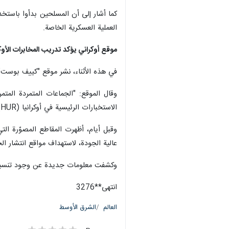
كما أشار إلى أن المسلحين بدأوا باستخدا
العملية العسكرية الخاصة.
موقع أوكراني يؤكد تدريب المخابرات الأو
في هذه الأثناء، نشر موقع "كييف بوست" 
وقال الموقع: "الجماعات المتمردة المت
الاستخبارات الرئيسية في أوكرانيا (HUR)". وتابع الموقع "ركز فريق التدريب على التكتيكات التي تم تطويرها أثناء الحرب في أوكرانيا، بما في ذلك استخدام الطائرات من دون طيار".
وقبل أيام، أظهرت المقاطع المصوّرة الت
عالية الجودة، لاستهداف مواقع انتشار ال
وكشفت معلومات جديدة عن وجود تنسيق ا
انتهى**3276
العالم
الشرق الأوسط