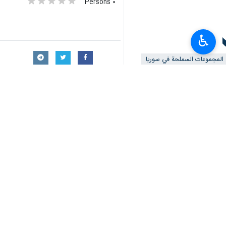
٠ Persons
♿︎
سمات
المجموعات السملحة في سوريا
الاستخبارات الاوكرانية
تعليقك