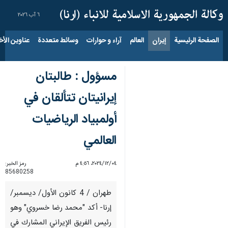
٦ آب ٢٠٢٦
الصفحة الرئيسية
إيران
العالم
آراء و حوارات
وسائط متعددة
عناوين الأخب
مسؤول : طالبتان
إيرانيتان تتألقان في
أولمبياد الرياضيات
العالمي
٠٤‏/١٢‏/٢٠٢٤، ٤:٥٦ م
رمز الخبر:
85680258
طهران / 4 كانون الأول/ ديسمبر/
إرنا- أكد "محمد رضا خسروي" وهو
رئيس الفريق الإيراني المشارك في