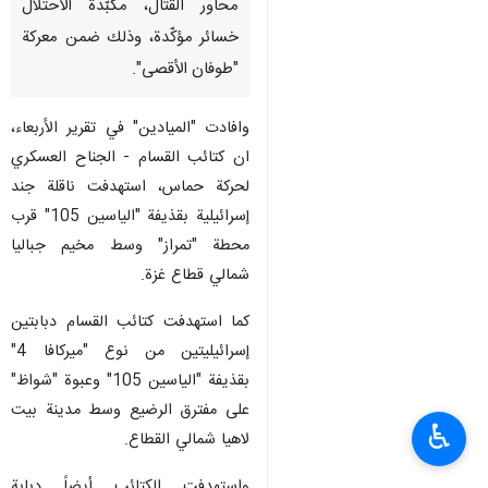
طهران / 5 كانون الاول/ديسمبر/
ارنا- تواصل المقاومة الفلسطينية
في قطاع غزة استهداف قوات
الاحتلال الإسرائيلي في مختلف
محاور القتال، مكبّدةً الاحتلال
خسائر مؤكّدة، وذلك ضمن معركة
"طوفان الأقصى".
وافادت "الميادين" في تقرير الأربعاء،
ان كتائب القسام - الجناح العسكري
لحركة حماس، استهدفت ناقلة جند
إسرائيلية بقذيفة "الياسين 105" قرب
محطة "تمراز" وسط مخيم جباليا
شمالي قطاع غزة.
♿︎
كما استهدفت كتائب القسام دبابتين
إسرائيليتين من نوع "ميركافا 4"