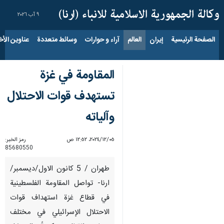
٩ آب ٢٠٢٦
الصفحة الرئيسية
إيران
العالم
آراء و حوارات
وسائط متعددة
عناوين الأخب
المقاومة في غزة
تستهدف قوات الاحتلال
وآلياته
٠٥‏/١٢‏/٢٠٢٤، ١٢:٥٢ ص
رمز الخبر:
85680550