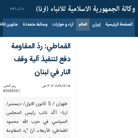
٨ آب ٢٠٢٦
الصفحة الرئيسية
إيران
العالم
آراء و حوارات
وسائط متعددة
عناوين الأخب
القماطي: ردّ المقاومة
دفع لتنفيذ آلية وقف
النار في لبنان
٠٥‏/١٢‏/٢٠٢٤، ٣:٠٢ ص
رمز الخبر:
85680561
طهران / 5 کانون الاول/ دیسمبر/
ارنا- أكّد نائب رئيس المجلس
السياسي في حزب الله محمود
القماطي، الأربعاء، أنّ "رد المقاومة