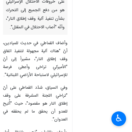
على خروقات الاحتلال الإسرائيلي
هو من دفع الجميع إلى التحرك
بشأن تنفيذ آلية وقف إطلاق النار"،
وأنّه "أصاب الاحتلال في المقتل".
وأضاف القماطي في حديث للميادين،
أنّ "هناك آلية مجهولة لتنفيذ اتفاق
وقف إطلاق النار"، مشيراً إلى أنّ
"الأميركي تراخى وأعطى فرصة
للإسرائيلي لاستباحة الأراضي اللبنانية".
وفي السياق، شدّد القماطي على أنّ
"تراخي اللجنة المشرفة على وقف
إطلاق النار هو مقصود"، حيث "أُتيح
للعدو أن يحقق ما لم يحققه في
♿︎
العدوان".