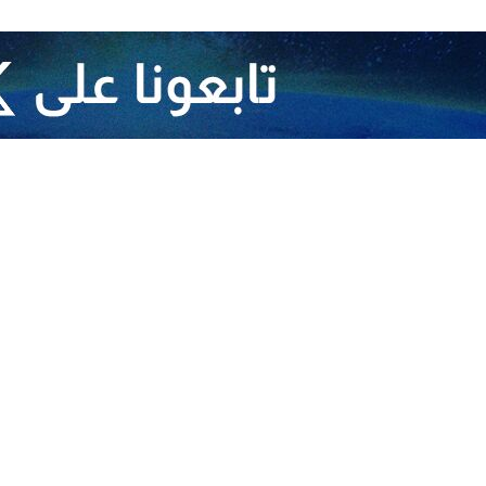
ستشهدوا في قصف (إسرائيلي) على مربع سكني كامل بمنطقة النفق شمال مدينة
ن على الأقل، وأصيب آخرون، الأربعاء، في قصف لجيش الاحتلال الإسرائيلي 
حتلال الحربية قصفت منزلا يعود لعائلة (الدلو) في حي الشيخ رضوان شمال مد
ويواصل جيش الاحتلال الإسرائيلي، مدعوما من الولايات
ساكنيها، ويمنع دخول الماء والغذاء والدواء والوقود.
وخلّف العدوان أكثر من 150 ألف شهيد