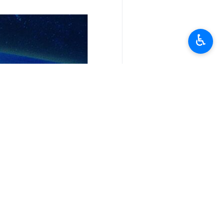
كما أكد الناطق أن “عددا من الأشخاص ا
وفي السياق ذاته استشهد عشرة فلسطينيي
♿︎
وقالت مصادر فلسطينية، إن “طائرات الا
المدنيين الفلسطينيين وتدمرها فوق رؤوس 
الإنسانية بالعالم.
انتهى ** 2342
العالم
محور المقاومة
٠ Persons