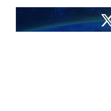
 غزة”.
استهدف منزلا بحي الشيخ رضوان شمالي مدينة غزة.
ينة غزة، ما أدى لاستشهاد عشرة أشخاص على الأقل”.
 المتحدة وأوروبا، لليوم 425 على التوالي، عدوانه على قطاع غزة، حيث تقصف طائراته محيط المستشفيات والبنايات والأبراج ومنازل
 وجريح فلسطيني، معظمهم أطفال ونساء، وما يزيد على 10 آلاف مفقود، وسط دمار هائل ومجاعة قتلت عشرات الأطفال والمسنين، في إحدى أسوأ الكوارث
جعفر مشکین فام