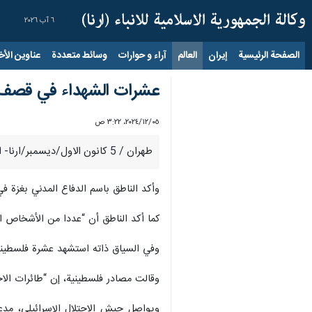
٦ آب ٢٠٢٦
الصفحة الرئيسية
إيران
العالم
آراء و حوارات
وسائط متعددة
عناوين الأخب
عشرات الشهداء في قصف ا
٠٥‏/١٢‏/٢٠٢٤، ٣:٢٢ ص