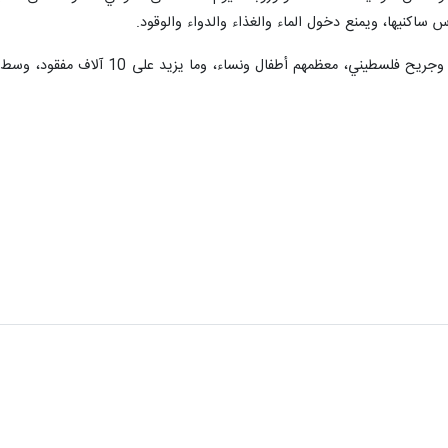
طفال سقطوا بقصف (إسرائيلي) على مخيم النازحين بمواصي خان يونس”.