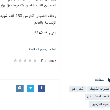
طهران / 5 كانون الاول/ديسمبر/ارنا- اعلن الدفاع المدني في قطاع غزة إن “طواقمه تعمل على إخماد حرائق نشبت في خيام النازحين بمواصي خان يونس بعد قصف شنته قوات الاحتلال”.
وأكد الناطق باسم الدفاع المدني بغزة في تصريح صحفي، الأربعاء، أن “20 شهيدا بينهم أ