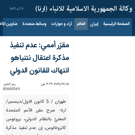
٧ آب ٢٠٢٦
الصفحة الرئيسية
إيران
العالم
آراء و حوارات
وسائط متعددة
عناوين الأخب
مقرّر أممي: عدم تنفيذ
مذكرة اعتقال نتنياهو
انتهاك للقانون الدولي
٠٥‏/١٢‏/٢٠٢٤، ٣:٢٩ ص
رمز الخبر:
85680569