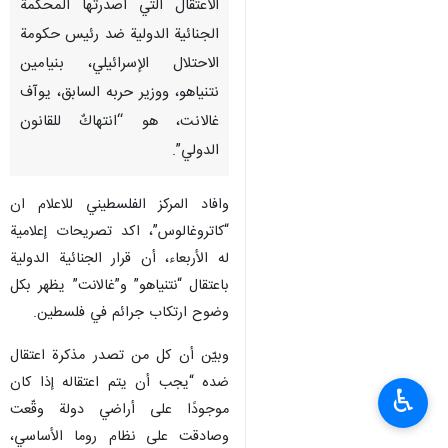
طهران / 5 كانون الاول/ديسمبر/
ارنا- صرح مقرر الأمم المتحدة
المعنيّ بالنظام الدولي، يروغوس
كاتروغالوس، إن عدم تنفيذ مذكرة
الاعتقال التي أصدرتها المحكمة
الجنائية الدولية ضد رئيس حكومة
الاحتلال الإسرائيلي، بنيامين
نتنياهو، ووزير حربه السابق، يوآف
غالانت، هو “انتهاكٌ للقانون
الدولي”.
وافاد المركز الفلسطيني للاعلام ان
“كاتروغالوس”، اكد تصريحات إعلامية
♿︎
له الأربعاء، أن قرار الجنائية الدولية
باعتقال “نتنياهو” و”غالانت” يظهر بكل