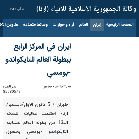
٨ آب ٢٠٢٦
الصفحة الرئيسية
إيران
العالم
آراء و حوارات
وسائط متعددة
عناوين الأخب
ايران في المركز الرابع
ببطولة العالم للتايكواندو
-بومسي
٠٥‏/١٢‏/٢٠٢٤، ٥:٠٠ ص
رمز الخبر:
85680579
طهران / 5 كانون الاول/ديسمبر/
ارنا- اختتمت فعاليات النسخة
الـ13 من بطولة العالم لمسابقة
التايكواندو -بومسي بحصول