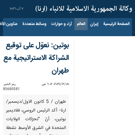
٧ آب ٢٠٢٦
الصفحة الرئيسية
إيران
العالم
آراء و حوارات
وسائط متعددة
عناوين الأخب
بوتين: نعوّل على توقيع
الشراكة الاستراتيجية مع
طهران
٠٥‏/١٢‏/٢٠٢٤، ٦:٠٢ ص
رمز الخبر:
85680581
طهران / 5 كانون الاول/ديسمبر/
ارنا- أكد الرئيس الروسي، فلاديمير
بوتين، أنّ "تحرّكات الولايات
المتحدة في الشرق الأوسط نشطة