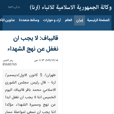
٨ آب ٢٠٢٦
الصفحة الرئيسية
إيران
العالم
آراء و حوارات
وسائط متعددة
عناوين الأخب
قاليباف: لا يجب ان
نغفل عن نهج الشهداء
٠٥‏/١٢‏/٢٠٢٤، ١١:١٣ ص
رمز الخبر:
85680765
طهران/ 5 كانون الاول/ديسمبر/
ارنا – قال رئيس مجلس الشورى
الاسلامي محمد باقر قاليباف اليوم
الخميس اننا لا يجب ان نغفل ابدا
عن نهج ومسيرة الشهداء مؤكدا
اننا يجب ان نسعى لمواصلة مسار