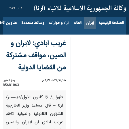
٨ آب ٢٠٢٦
الصفحة الرئيسية
إيران
العالم
آراء و حوارات
وسائط متعددة
عناوين الأخب
غريب ابادي: لايران و
الصين، مواقف مشتركة
من القضايا الدولية
٠٥‏/١٢‏/٢٠٢٤، ٦:٣١ م
رمز الخبر:
85681063
طهران/ 5 كانون الاول/ديسمبر/
ارنا – قال مساعد وزير الخارجية
للشؤون القانونية والدولية كاظم
غريب ابادي ان لايران والصين