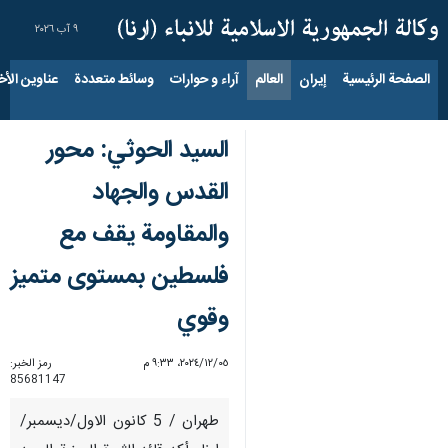
٩ آب ٢٠٢٦
الصفحة الرئيسية
إيران
العالم
آراء و حوارات
وسائط متعددة
عناوين الأخب
السيد الحوثي: محور
القدس والجهاد
والمقاومة يقف مع
فلسطين بمستوى متميز
وقوي
٠٥‏/١٢‏/٢٠٢٤، ٩:٣٣ م
رمز الخبر:
85681147