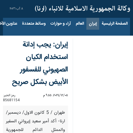
٨ آب ٢٠٢٦
الصفحة الرئيسية
إيران
العالم
آراء و حوارات
وسائط متعددة
عناوين الأخب
إيران: يجب إدانة
استخدام الكيان
الصهيوني للفسفور
الأبيض بشكل صريح
٠٥‏/١٢‏/٢٠٢٤، ٩:٥٥ م
رمز الخبر:
85681154
طهران / 5 كانون الاول/ ديسمبر/
ارنا- أكد أمير سعيد إيرواني السفير
والممثل الدائم للجمهورية