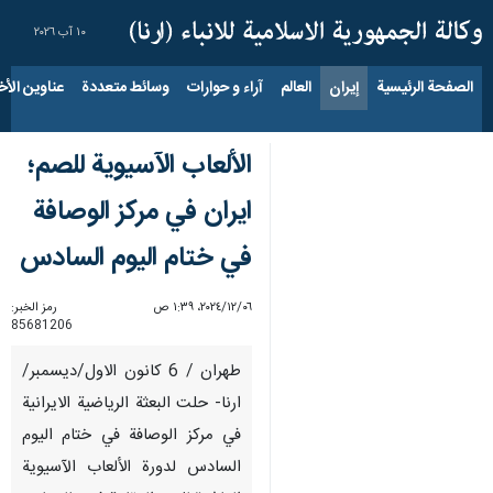
١٠ آب ٢٠٢٦
الصفحة الرئيسية
إيران
العالم
آراء و حوارات
وسائط متعددة
عناوين الأخب
الألعاب الآسيوية للصم؛
ايران في مركز الوصافة
في ختام اليوم السادس
٠٦‏/١٢‏/٢٠٢٤، ١:٣٩ ص
رمز الخبر:
85681206
طهران / 6 كانون الاول/ديسمبر/
ارنا- حلت البعثة الرياضية الايرانية
في مركز الوصافة في ختام اليوم
السادس لدورة الألعاب الآسيوية