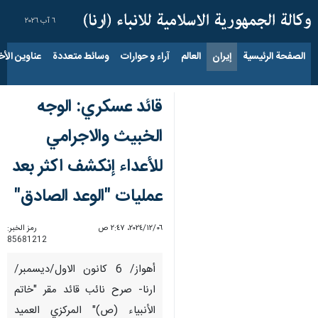
٦ آب ٢٠٢٦
الصفحة الرئيسية
إيران
العالم
آراء و حوارات
وسائط متعددة
عناوين الأخب
قائد عسكري: الوجه
الخبيث والاجرامي
للأعداء إنكشف اكثر بعد
عمليات "الوعد الصادق"
٠٦‏/١٢‏/٢٠٢٤، ٢:٤٧ ص
رمز الخبر:
85681212
أهواز/ 6 كانون الاول/ديسمبر/
ارنا- صرح نائب قائد مقر "خاتم
الأنبياء (ص)" المركزي العميد