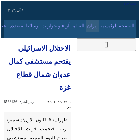
٦ آب ٢٠٢٦
الصفحة الرئيسية
إيران
العالم
آراء و حوارات
وسائط متعددة
عناوين الأخب
الاحتلال الاسرائيلي
يقتحم مستشفى كمال
عدوان شمال قطاع غزة
٠٦‏/١٢‏/٢٠٢٤، ١١:٤٩ ص
رمز الخبر:
85681361
طهران/ 6 كانون الاول/ديسمبر/
ارنا- اقتحمت قوات الاحتلال صباح
اليوم الجمعة، مستشفى كمال
عدوان في بلدة بيت لاهيا شمال