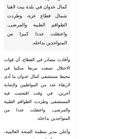
قطاع غزة، وطردت الطواقم الطبية
والمرضى، واعتقلت عددا كبيرا من
المتواجدين بداخله.
وأفادت مصادر في القطاع، أن قوات
الاحتلال نسفت مربعا سكنيا في محيط
مستشفى كمال عدوان ما أدى لارتقاء
عدد من المواطنين ولإصابة آخرين،
في وقت اقتحمت فيه المستشفى
وطردت الطواقم الطبية والمرضى،
واعتقلت عددا من المتواجدين بداخله.
وأعلن مدير منظمة الصحة العالمية،
تيدروس أدهانوم غيبريسوس، عن
فقدان الاتصال مع طاقم مستشفى
♿︎
كمال عدوان الذي اقتحمه الجيش
الإسرائيلي واحتجز داخله مرضى