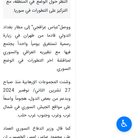
النظر حول الوضع في المنطقة، مع
التركيز على التطورات في سوريا.
ووصل"عباس عراقجي" إلى مطار بغداد
الدولي قادما من طهران في زيارة
رسمية تستغرق يومياً واحداً يجتمع
فيها مع نظيريه العراقي والسوري
لمناقشة اخر التطورات في الوضع
السوري.
وشنت المجموعات الإرهابية منذ صباح
27 تشرين الثاني/ نوفمبر 2024
وبدعم من بعض الدول، هجوماً واسعاً
على مواقع الجيش السوري في شمال
غرب وغرب وجنوب غرب حلب.
♿︎
کما قال وزير الدفاع السوري العماد
علي محمود عباس امس الخميس، إن