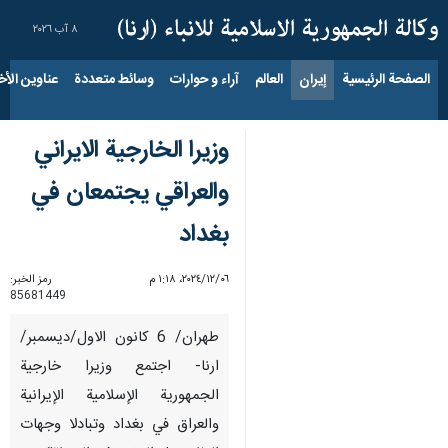
٨ آب ٢٠٢٦
الصفحة الرئيسية
إيران
العالم
آراء و حوارات
وسائط متعددة
عناوين الأخب
وزيرا الخارجية الايراني
والعراقي يجتمعان في
بغداد
٠٦‏/١٢‏/٢٠٢٤، ١:١٨ م
رمز الخبر:
85681449
طهران/ 6 كانون الاول/ديسمبر/
ارنا- اجتمع وزيرا خارجية
الجمهورية الإسلامية الإيرانية
والعراق في بغداد وتبادلا وجهات