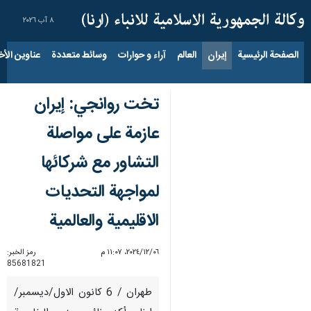
٨ آب ٢٠٢٦
الصفحة الرئيسية
إيران
العالم
آراء و حوارات
وسائط متعددة
عناوين الأخب
تخت روانجي: إيران
عازمة على مواصلة
التشاور مع شركائها
لمواجهة التحديات
الاقليمية والعالمية
٠٦‏/١٢‏/٢٠٢٤، ١١:٠٧ م
رمز الخبر:
85681821
طهران / 6 كانون الاول/ديسمبر/