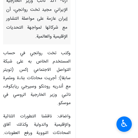
ارنا- أكد نائب وزير الخارجية
الإيراني مجيد تخت روانجي، أن
إيران عازمة على مواصلة التشاور
مع شركائها لمواجهة التحديات
الإقليمية والعالمية.
وكتب تخت روانجي في حساب
المستخدم الخاص به على شبكة
التواصل الاجتماعي إكس (تويتر
سابقا): أجريت محادثات بناءة ومثمرة
مع أندريه رودنكو وسيرجي ريابكوف،
نائبي وزير الخارجية الروسي في
موسكو.
واضاف: ناقشنا التطورات الثنائية
♿︎
والإقليمية والدولية وكذلك آفاق
المحادثات النووية ورفع العقوبات.