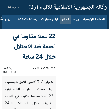
٨ آب ٢٠٢٦
الصفحة الرئيسية
إيران
العالم
آراء و حوارات
وسائط متعددة
عناوين الأخب
22 عملا مقاوما في
الضفة ضد الاحتلال
خلال 24 ساعة
٠٧‏/١٢‏/٢٠٢٤، ٥:٠٥ ص
رمز الخبر:
85681885
طهران / 7 كانون الاول/ديسمبر/
ارنا- نفذت المقاومة الفلسطينية
22 عملا مقاوما متنوعا في الضفة
الغربية، خلال الساعات الـ24