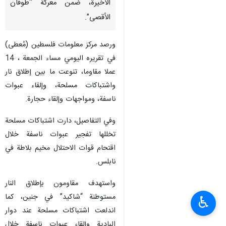
الأخيرة، ضمن معركة “طوفان
الأقصى”.
ورصد مركز معلومات فلسطين (مُعطى)
في تقريره اليومي مساء الجمعة ، 14
عملا مقاوما، تنوعت ما بين إطلاق نار
واشتباكات مسلحة، وإلقاء عبوات
ناسفة، ومواجهات وإلقاء حجارة.
وفي التفاصيل، دارت اشتباكات مسلحة
تخللها تفجير عبوات ناسفة خلال
اقتحام قوات الاحتلال مخيم بلاطة في
نابلس.
واستهدف مقاومون بإطلاق النار
مستوطنة “شاكيد” في جنين، كما
♿︎
اندلعت اشتباكات مسلحة عند دوار
البادية وإلقاء عبوات ناسفة خلال