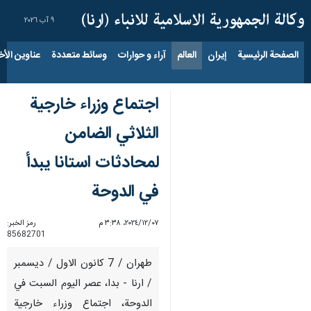
٩ آب ٢٠٢٦
الصفحة الرئيسية
إيران
العالم
آراء و حوارات
وسائط متعددة
عناوين الأخب
اجتماع وزراء خارجية
الثلاثي الضامن
لمحادثات استانا يبدأ
في الدوحة
٠٧‏/١٢‏/٢٠٢٤، ٣:٣٨ م
رمز الخبر:
85682701
طهران / 7 كانون الاول / ديسمبر
/ ارنا - بدا، عصر اليوم السبت في
الدوحة، اجتماع وزراء خارجية