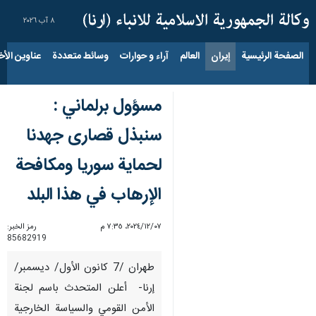
٨ آب ٢٠٢٦
الصفحة الرئيسية
إيران
العالم
آراء و حوارات
وسائط متعددة
عناوين الأخب
مسؤول برلماني :
سنبذل قصارى جهدنا
لحماية سوريا ومكافحة
الإرهاب في هذا البلد
٠٧‏/١٢‏/٢٠٢٤، ٧:٣٥ م
رمز الخبر:
85682919
طهران /7 كانون الأول/ ديسمبر/
إرنا- أعلن المتحدث باسم لجنة
الأمن القومي والسياسة الخارجية