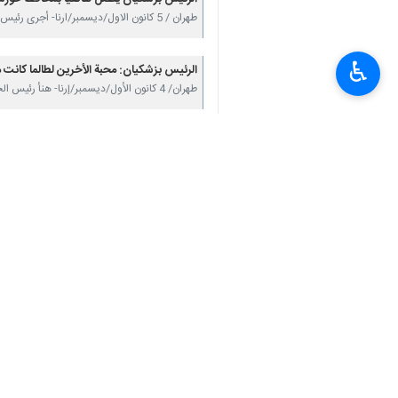
طهران / 5 كانون الاول/ديسمبر/ارنا- أجرى رئيس الجمهورية مسعود بزشكيان مساء اليوم الخميس اتصالا…
♿︎
الرئیس بزشكيان: محبة الأخرین لطالما كانت م
طهران/ 4 كانون الأول/ديسمبر/إرنا- هنأ رئيس الجمهورية "مسعود بزشکیان" في رسالة باليوم العالمي…
بزشكيان: يجب ان لا نسمح للإرهابيين بإشعال
طهران / 3 كانون الاول/ديسمبر/ارنا- صرح الرئيس الايراني مسعود بزشكيان بان محور محادثاته الهاتفية…
تعليقك