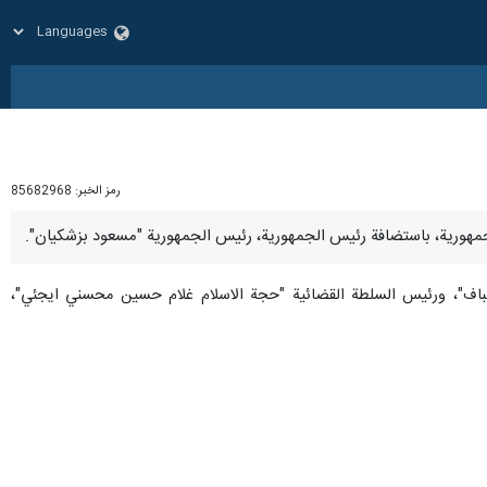
رمز الخبر:
85682968
الیباف"، ورئيس السلطة القضائية "حجة الاسلام غلام حسین محسني ايجئي"،