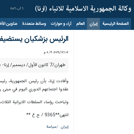
٦ آب ٢٠٢٦
الصفحة الرئيسية
إيران
العالم
آراء و حوارات
وسائط متعددة
عناوين الأخب
الرئيس بزشكيان يستضيف 
٠٧‏/١٢‏/٢٠٢٤، ٨:١٩ م
طهران/7 كانون الأول/ ديسمبر/ إرنا- عقد رؤساء السلطات الإيرانية الثلاث، اجتماعهم اليوم السبت، في مبنى رئاسة الجمهورية، باستضافة رئيس الجمهورية، رئيس الجمهورية "مسعود بزشکیان".
وأفادت إرنا، بأن رئيس الجمهورية، رئي
عقدوا اجتماعهم الدوري اليوم في مبنى ر
وتباحث رؤساء السلطات الايرانية الثلاث،
انتهى**9365 / ح ع **
إيران
سياسة