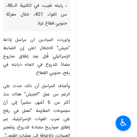
، رتبته نقيب، في الكتيبة الـ46،
من اللواء 401، خلال معركة
جنوبي قطاع غزة.
واوردت الميادين ان مراسل إذاعة
"جيش" الاحتلال اعلن إن الضابط
الإسرائيلي قُتل بعد إطلاق صاروخ
مضادّ للدروع في اتجاه دبابته في
رفح، جنوبي القطاع.
وأضاف المراسل أن ذلك حدث على
الرغم من عمل "الجيش" هناك منذ
أكثر من 6 أشهر، مشيراً إلى أنّ
مجموعات المقاومة "تعمل في رفح
على ضرب القوات الإسرائيلية، عبر
♿︎
إطلاق صواريخ مضادة للدروع، وتفجير
العبوات، بالإضافة إلى عمليات القنص".