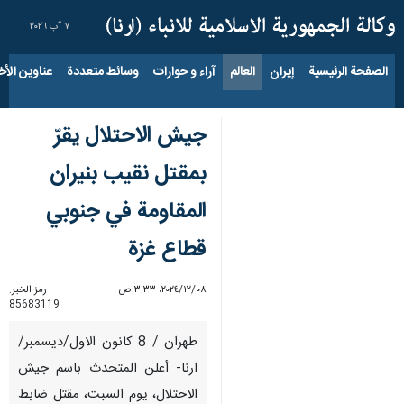
٧ آب ٢٠٢٦
الصفحة الرئيسية
إيران
العالم
آراء و حوارات
وسائط متعددة
عناوين الأخب
جيش الاحتلال يقرّ
بمقتل نقيب بنيران
المقاومة في جنوبي
قطاع غزة
٠٨‏/١٢‏/٢٠٢٤، ٣:٣٣ ص
رمز الخبر:
85683119
طهران / 8 كانون الاول/ديسمبر/
ارنا- أعلن المتحدث باسم جيش
الاحتلال، يوم السبت، مقتل ضابط