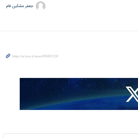
جعفر مشکین فام