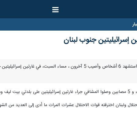
ار
طهران / 8 كانون الاول/ديسمبر/ارنا- استشهد 6 أشخاص وأصيب 5 آخرون ، 
احتلال ولبنان اخترقته قوات الاحتلال عشرات المرات ما أدى إلى العديد من الش