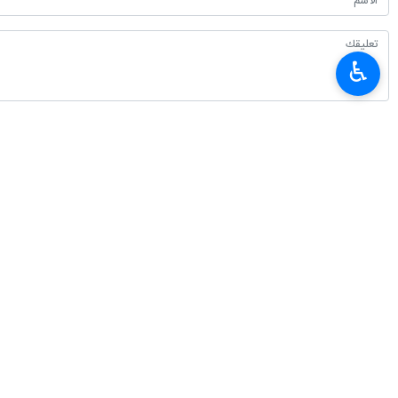
♿︎
أحدث الأخبار
ايران تشارك في اجتماع اللجنة التنفيذية لرفع الاثقال باسيا
٢٠٢٦-٠٨-٠٦ ١٦:١٥
القبض على 21 من عملاء الكيان الصهيوني بمحافظة كرمان
٢٠٢٦-٠٨-٠٦ ١٥:١٥
وزير الرياضة: ايران وجمهورية اذربيجان توقعان وثيقة للتعاون الرياضي