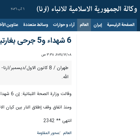
٦ آب ٢٠٢٦
الصفحة الرئيسية
إيران
العالم
آراء و حوارات
وسائط متعددة
عناوين الأخب
6 شهداء و5 جرحى بغارتين إسرائيليتين جنوب لبنان
٠٨‏/١٢‏/٢٠٢٤، ٣:٣٨ ص
الله.
وقالت وزارة الصحة اللبنانية: إن 6 شهداء و 5 مصابين وصلوا المشافي جراء غارتين إسرائيليتين على بلدتي بيت ليف ودير سريان جنوبي البلاد.
ومنذ اتفاق وقف إطلاق النار بين كيان ال
انتهى ** 2342
العالم
محور المقاومة