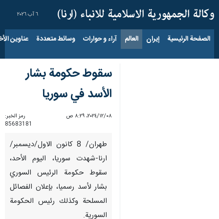
٦ آب ٢٠٢٦
الصفحة الرئيسية
إيران
العالم
آراء و حوارات
وسائط متعددة
عناوين الأخب
سقوط حكومة بشار
الأسد في سوريا
٠٨‏/١٢‏/٢٠٢٤، ٨:٢٩ ص
رمز الخبر:
85683181
طهران/ 8 كانون الاول/ديسمبر/
ارنا-شهدت سوريا، اليوم الأحد،
سقوط حكومة الرئيس السوري
بشار لأسد رسميا، بإعلان الفصائل
المسلحة وكذلك رئيس الحكومة
السورية.