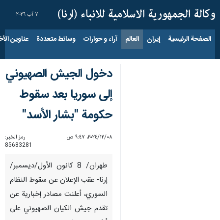
٧ آب ٢٠٢٦
الصفحة الرئيسية
إيران
العالم
آراء و حوارات
وسائط متعددة
عناوين الأخب
دخول الجيش الصهيوني
إلى سوريا بعد سقوط
حكومة "بشار الأسد"
٠٨‏/١٢‏/٢٠٢٤، ٩:٤٧ ص
رمز الخبر:
85683281
طهران/ 8 كانون الأول/ديسمبر/
إرنا- عقب الإعلان عن سقوط النظام
السوري، أعلنت مصادر إخبارية عن
تقدم جيش الكيان الصهيوني على