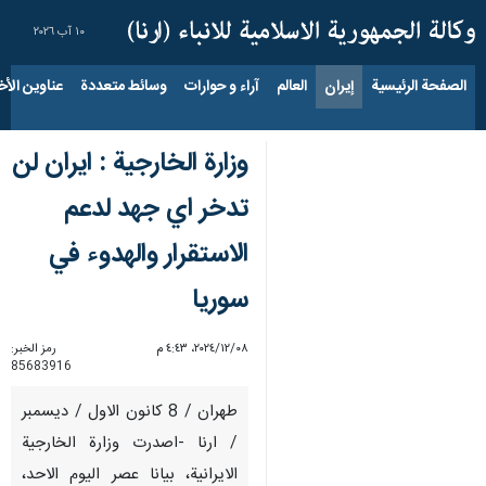
١٠ آب ٢٠٢٦
الصفحة الرئيسية
إيران
العالم
آراء و حوارات
وسائط متعددة
عناوين الأخب
وزارة الخارجية : ايران لن
تدخر اي جهد لدعم
الاستقرار والهدوء في
سوريا
٠٨‏/١٢‏/٢٠٢٤، ٤:٤٣ م
رمز الخبر:
85683916
طهران / 8 كانون الاول / ديسمبر
/ ارنا -اصدرت وزارة الخارجية
الايرانية، بيانا عصر اليوم الاحد،