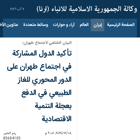
٧ آب ٢٠٢٦
الصفحة الرئيسية
إيران
العالم
آراء و حوارات
وسائط متعددة
عناوين الأخب
البيان الختامي لاجتماع طهران؛
تأكيد الدول المشاركة
في اجتماع طهران على
الدور المحوري للغاز
الطبيعي في الدفع
بعجلة التنمية
الاقتصادية
٠٨‏/١٢‏/٢٠٢٤، ٩:٠٨ م
رمز الخبر:
85684105