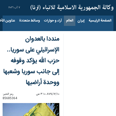
٧ آب ٢٠٢٦
الصفحة الرئيسية
إيران
العالم
آراء و حوارات
وسائط متعددة
عناوين الأخب
منددا بالعدوان
الإسرائيلي على سوريا..
حزب الله يؤكد وقوفه
إلى جانب سوريا وشعبها
ووحدة أراضيها
١٠‏/١٢‏/٢٠٢٤، ٣:١٠ ص
رمز الخبر:
85685364