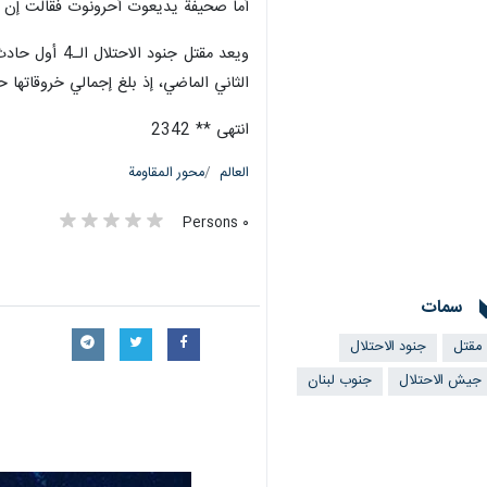
أما صحيفة يديعوت أحرونوت فقالت إن الع
الثاني الماضي، إذ بلغ إجمالي خروقاتها حتى ال
انتهى ** 2342
العالم
محور المقاومة
٠ Persons
سمات
مقتل
جنود الاحتلال
جيش الاحتلال
جنوب لبنان