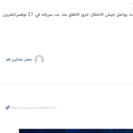
ويعد مقتل جنود الاحتلال الـ4 أول حادث من نوعه منذ دخول اتفاق وقف إطلاق النار قبل نحو 12 يوما حيز التنفيذ، حيث يواصل جيش الاحتلال خرق الاتفاق منذ بدء سريانه في 27 نوفمبر/تشرين
جعفر مشکین فام