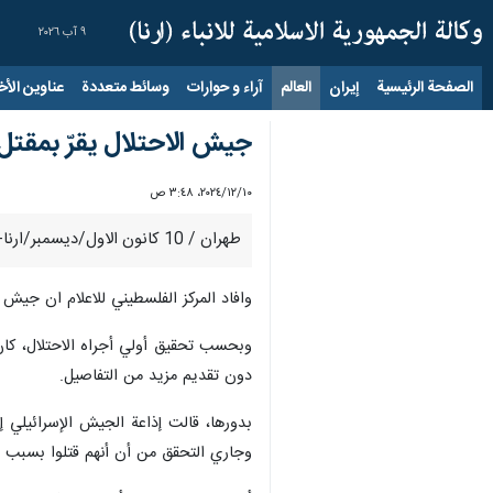
٩ آب ٢٠٢٦
الصفحة الرئيسية
إيران
العالم
آراء و حوارات
وسائط متعددة
عناوين الأخب
جيش الاحتلال يقرّ بمقتل 4 من جنوده بينهم ضابطان في جنوب لبن
١٠‏/١٢‏/٢٠٢٤، ٣:٤٨ ص
طهران / 10 كانون الاول/ديسمبر/ارنا- أعلن جيش الاحتلال الإسرائيلي، الاثنين، مقتل 4 من عسكرييه بينهم ضابطان في جنوب لبنان.
وافاد المركز الفلسطيني للاعلام ان جيش الاحتلال اكد أن الجنود الـ4 قتلوا بعد ظهر الاحد في انهيار نفق كان
وبحسب تحقيق أولي أجراه الاحتلال، كان 
دون تقديم مزيد من التفاصيل.
بدورها، قالت إذاعة الجيش الإسرائيلي إ
وجاري التحقق من أن أنهم قتلوا بسبب 