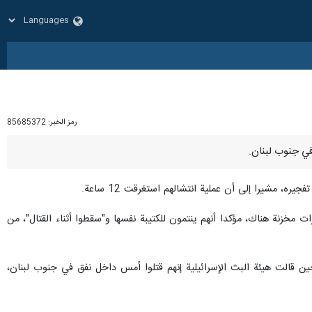
رمز الخبر:
85685372
مخزنة هناك، مؤكدا أنهم ينتمون للكتيبة نفسها و"سقطوا أثناء القتال"، من
حين قالت هيئة البث الإسرائيلية إنهم قتلوا أمس داخل نفق في جنوب لبنان،