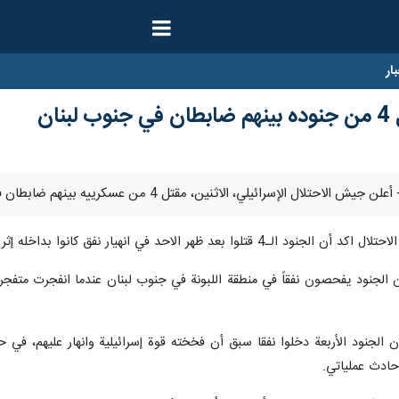
ار
ان
وا بداخله إثر تفجيره، مشيرا إلى أن عملية انتشالهم استغرقت 12 ساعة.
الجنود يفحصون نفقاً في منطقة اللبونة في جنوب لبنان عندما انفجرت متفجرات 
ن الجنود الأربعة دخلوا نفقا سبق أن فخخته قوة إسرائيلية وانهار عليهم، في 
حادث عملياتي.