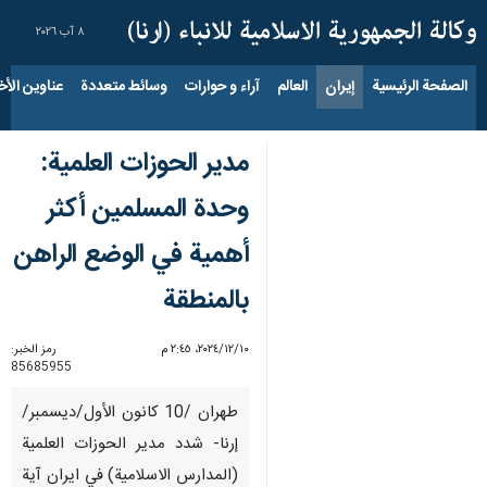
٨ آب ٢٠٢٦
الصفحة الرئيسية
إيران
العالم
آراء و حوارات
وسائط متعددة
عناوين الأخب
مدير الحوزات العلمية:
وحدة المسلمين أكثر
أهمية في الوضع الراهن
بالمنطقة
١٠‏/١٢‏/٢٠٢٤، ٢:٤٥ م
رمز الخبر:
85685955
طهران /10 كانون الأول/ديسمبر/
إرنا- شدد مدير الحوزات العلمية
(المدارس الاسلامية) في ايران آية