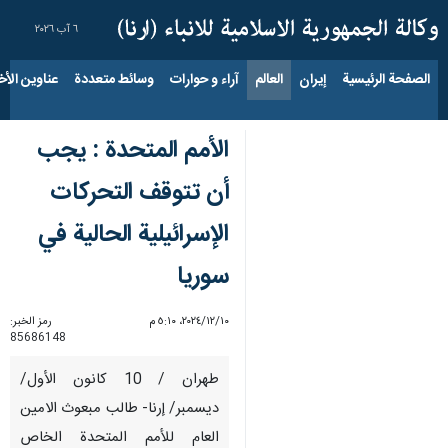
٦ آب ٢٠٢٦
الصفحة الرئيسية
إيران
العالم
آراء و حوارات
وسائط متعددة
عناوين الأخب
الأمم المتحدة : يجب
أن تتوقف التحركات
الإسرائيلية الحالية في
سوريا
١٠‏/١٢‏/٢٠٢٤، ٥:١٠ م
رمز الخبر:
85686148
طهران / 10 كانون الأول/
ديسمبر/ إرنا- طالب مبعوث الامين
العام للأمم المتحدة الخاص