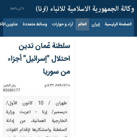
٦ آب ٢٠٢٦
الصفحة الرئيسية
إيران
العالم
آراء و حوارات
وسائط متعددة
عناوين الأخب
سلطنة عُمان تدين
احتلال "إسرائيل" أجزاء
من سوريا
١٠‏/١٢‏/٢٠٢٤، ٥:٣٢ م
رمز الخبر:
85686177
طهران / 10 کانون الأول/
ديسمبر/ إرنا - اعربت وزارة
الخارجية العمانية، عن إدانة
السلطنة واستنكارها لإقدام القوات