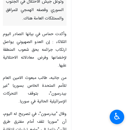
وتوغل جيش الاحتلال في الجنوب
السوري وقصفه الهمجي للمرافق
والممتلكات العامة هناك.
وأكدت حماس في بيانها الصادر اليوم
الثلاثاء : إن العدو الصهيوني يواصل
ارتكاب جرائمه بحق شعوب المنطقة
لإخضاعها وفرض معادلاته الاحتلالية
عليها.
من جانبه، طالب مبعوث الامين العام
للأمم المتحدة الخاص بسوريا "غير
بيدرسون"، بتوقف التحركات
الإسرائيلية الحالية في سوريا.
وقال "بيدرسون"، في تصريح له اليوم،
♿︎
أن "سوريا تقف أمام مفترق طرق
الآن"؛ داعيا إلى "وضع ترتيبات انتقالية