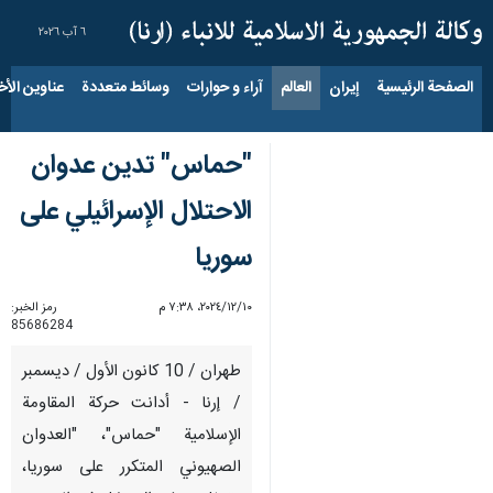
٦ آب ٢٠٢٦
الصفحة الرئيسية
إيران
العالم
آراء و حوارات
وسائط متعددة
عناوين الأخب
"حماس" تدين عدوان
الاحتلال الإسرائيلي على
سوريا
١٠‏/١٢‏/٢٠٢٤، ٧:٣٨ م
رمز الخبر:
85686284
طهران / 10 کانون الأول / ديسمبر
/ إرنا - أدانت حركة المقاومة
الإسلامية "حماس"، "العدوان
الصهيوني المتكرر على سوريا،