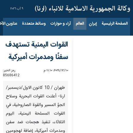
٩ آب ٢٠٢٦
الصفحة الرئيسية
إيران
العالم
آراء و حوارات
وسائط متعددة
عناوين الأخب
القوات اليمنية تستهدف
سفنًا ومدمرات أميركية
١٠‏/١٢‏/٢٠٢٤، ١١:١٠ م
رمز الخبر:
85686412
طهران / 10 كانون الاول/ديسمبر/
ارنا- أعلنت القوات البحرية وسلاح
الجوّ المسير والقوة الصاروخية، في
القوات المسلحة اليمنية، اليوم
الثلاثاء، تنفيذ هجمات ضد سفن
ومدمرات أميركية، إضافة لهجومين