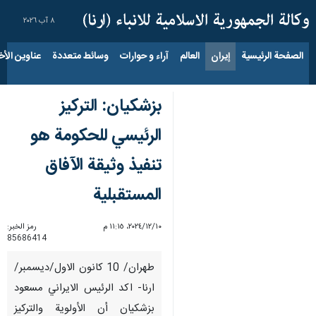
٨ آب ٢٠٢٦
الصفحة الرئيسية
إيران
العالم
آراء و حوارات
وسائط متعددة
عناوين الأخب
بزشكيان: التركيز
الرئيسي للحكومة هو
تنفيذ وثيقة الآفاق
المستقبلية
١٠‏/١٢‏/٢٠٢٤، ١١:١٥ م
رمز الخبر:
85686414
طهران/ 10 كانون الاول/ديسمبر/
ارنا- اكد الرئيس الايراني مسعود
بزشكيان أن الأولوية والتركيز