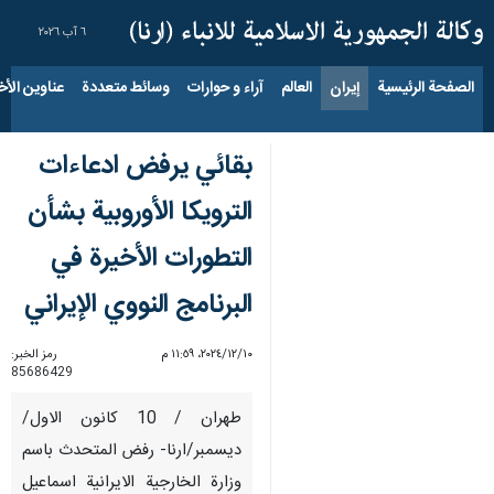
٦ آب ٢٠٢٦
الصفحة الرئيسية
إيران
العالم
آراء و حوارات
وسائط متعددة
عناوين الأخب
بقائي يرفض ادعاءات
الترويكا الأوروبية بشأن
التطورات الأخيرة في
البرنامج النووي الإيراني
١٠‏/١٢‏/٢٠٢٤، ١١:٥٩ م
رمز الخبر:
85686429
طهران / 10 كانون الاول/
ديسمبر/ارنا- رفض المتحدث باسم
وزارة الخارجية الايرانية اسماعيل