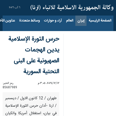
٦ آب ٢٠٢٦
الصفحة الرئيسية
إيران
العالم
آراء و حوارات
وسائط متعددة
عناوين الأخب
حرس الثورة الإسلامية
يدين الهجمات
الصهيونية على البنى
التحتية السورية
١٢‏/١٢‏/٢٠٢٤، ٣:٠٥ م
رمز الخبر:
85687989
طهران / 12 كانون الاول / ديسمبر
/ ارنا -أدان حرس الثورة الإسلامية
في بيان، استغلال أمريكا والكيان