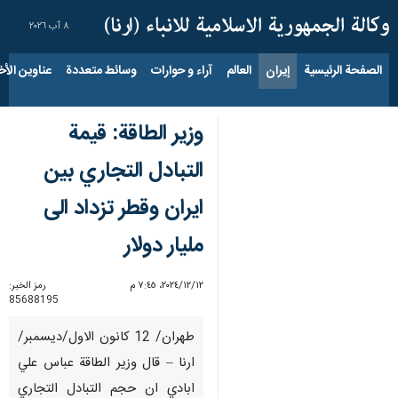
٨ آب ٢٠٢٦
الصفحة الرئيسية
إيران
العالم
آراء و حوارات
وسائط متعددة
عناوين الأخب
وزير الطاقة: قيمة
التبادل التجاري بين
ايران وقطر تزداد الى
مليار دولار
١٢‏/١٢‏/٢٠٢٤، ٧:٤٥ م
رمز الخبر:
85688195
طهران/ 12 كانون الاول/ديسمبر/
ارنا – قال وزير الطاقة عباس علي
ابادي ان حجم التبادل التجاري